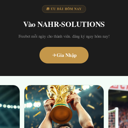
🎁 ƯU ĐÃI HÔM NAY
Vào NAHR-SOLUTIONS
Freebet mỗi ngày cho thành viên. đăng ký ngay hôm nay!
Gia Nhập