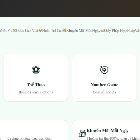
🎯
💎
🎁
📜
📞
Miễn Phí
Odds Cao Nhất
Hoàn Trả Cao
Khuyến Mãi Mỗi Ngày
Giấy Phép Hợp Pháp
H
⚽
🎯
Thể Thao
Number Game
Bóng đá, tennis, eSports
Đoán số, xóc đĩa
Khuyến Mãi Mỗi Ngày
🎁
— đa dạng phương thức giao dịch.
Thưởng tân thủ 100%, hoàn trả không 