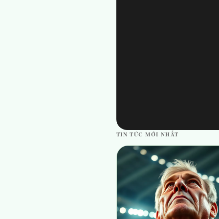
TIN TỨC MỚI NHẤT