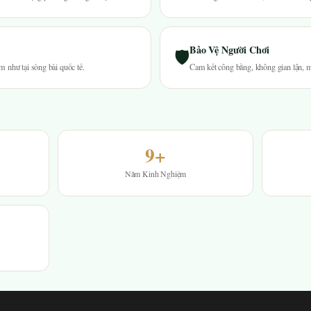
Bảo Vệ Người Chơi
🛡
iệm như tại sòng bài quốc tế.
Cam kết công bằng, không gian lận, m
9+
Năm Kinh Nghiệm