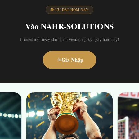
🎁 ƯU ĐÃI HÔM NAY
Vào NAHR-SOLUTIONS
Freebet mỗi ngày cho thành viên. đăng ký ngay hôm nay!
Gia Nhập