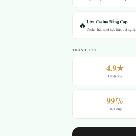
Live Casino Đẳng Cấp
🔥
Dealer thật, chơi trực tiếp, trải ngh
THÀNH TỰU
4.9★
Đánh Giá
99%
Hài Lòng