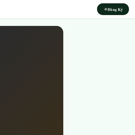
Đăng Ký