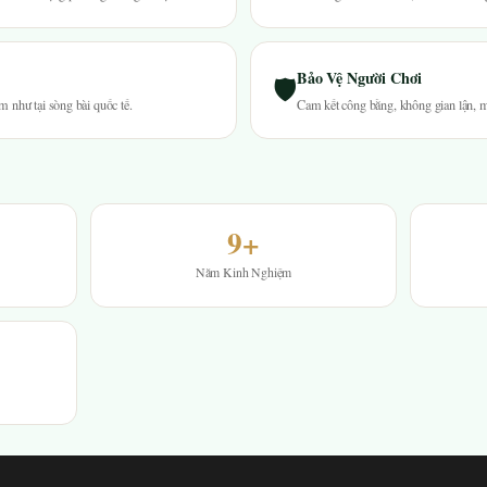
Bảo Vệ Người Chơi
🛡
iệm như tại sòng bài quốc tế.
Cam kết công bằng, không gian lận, m
9+
Năm Kinh Nghiệm