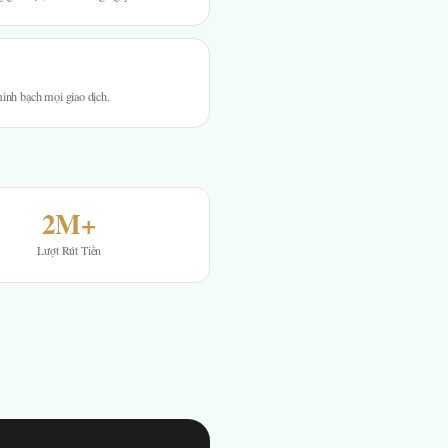
inh bạch mọi giao dịch.
2M+
Lượt Rút Tiền