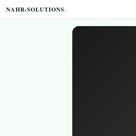
NAHR-SOLUTIONS
.