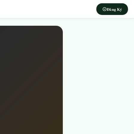
Đăng Ký