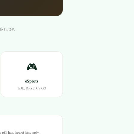
ỗ Trợ 24/7
🎮
eSports
LOL, Dota 2, CS:GO
giới hạn, freebet hàng ngày.