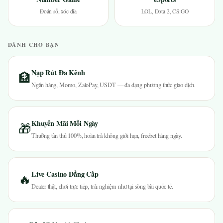
Đoán số, xóc đĩa
LOL, Dota 2, CS:GO
DÀNH CHO BẠN
Nạp Rút Đa Kênh
🏦
Ngân hàng, Momo, ZaloPay, USDT — đa dạng phương thức giao dịch.
Khuyến Mãi Mỗi Ngày
🎁
Thưởng tân thủ 100%, hoàn trả không giới hạn, freebet hàng ngày.
Live Casino Đẳng Cấp
🔥
Dealer thật, chơi trực tiếp, trải nghiệm như tại sòng bài quốc tế.