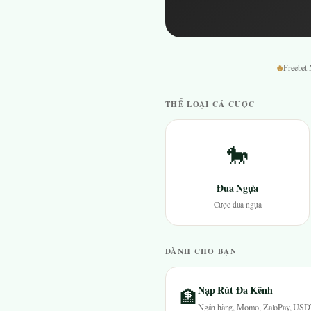
🔥
Freebet 
THỂ LOẠI CÁ CƯỢC
🐎
Đua Ngựa
Cược đua ngựa
DÀNH CHO BẠN
Nạp Rút Đa Kênh
🏦
Ngân hàng, Momo, ZaloPay, USDT 