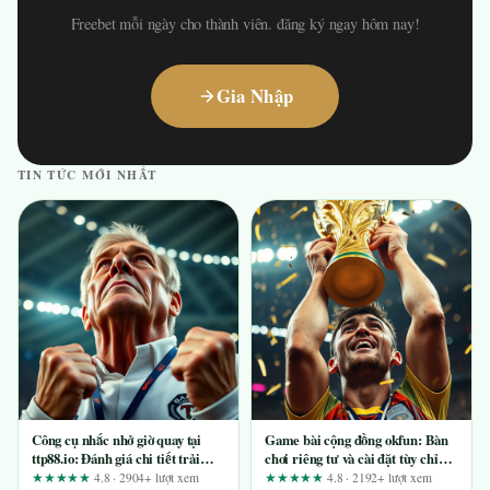
Freebet mỗi ngày cho thành viên. đăng ký ngay hôm nay!
Gia Nhập
TIN TỨC MỚI NHẤT
Công cụ nhắc nhở giờ quay tại
Game bài cộng đồng okfun: Bàn
ttp88.io: Đánh giá chi tiết trải
chơi riêng tư và cài đặt tùy chỉnh
nghiệm người dùng
— Ai nên tham gia, ai nên tránh?
★★★★★
4.8 · 2904+ lượt xem
★★★★★
4.8 · 2192+ lượt xem