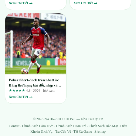
Xem Chi Tiết →
Xem Chi Tiết →
Poker Short-deck trên nbett.io:
Bảng thứ hạng bài đổi, nhịp ván
nhanh – và những gì bạn phải
★★★★★
4.8 · 3074+ lượt xem
kiểm tra trước khi ngồi vào bàn
Xem Chi Tiết →
© 2026 NAHR-SOLUTIONS — Nhà Cái Uy Tín
Contact
·
Chính Sách Giao Dịch
·
Chính Sách Hoàn Trả
·
Chính Sách Bảo Mật
·
Điều
Khoản Dịch Vụ
·
Tra Cứu Vé
·
Tất Cả Game
·
Sitemap