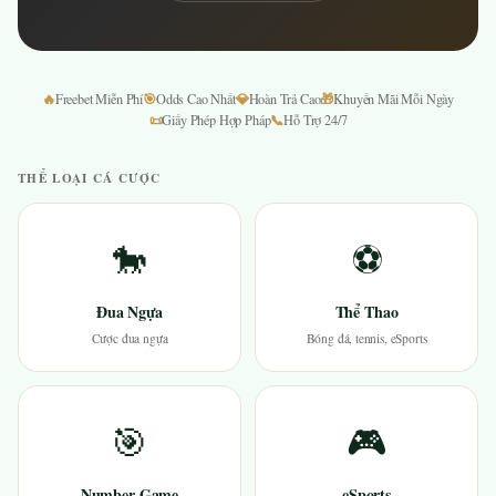
🔥
🎯
💎
🎁
Freebet Miễn Phí
Odds Cao Nhất
Hoàn Trả Cao
Khuyến Mãi Mỗi Ngày
📜
📞
Giấy Phép Hợp Pháp
Hỗ Trợ 24/7
THỂ LOẠI CÁ CƯỢC
🐎
⚽
Đua Ngựa
Thể Thao
Cược đua ngựa
Bóng đá, tennis, eSports
🎯
🎮
Number Game
eSports