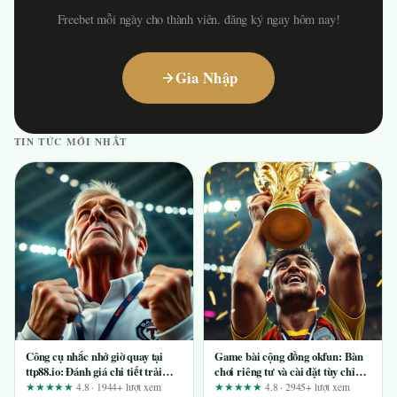
Freebet mỗi ngày cho thành viên. đăng ký ngay hôm nay!
Gia Nhập
TIN TỨC MỚI NHẤT
Công cụ nhắc nhở giờ quay tại
Game bài cộng đồng okfun: Bàn
ttp88.io: Đánh giá chi tiết trải
chơi riêng tư và cài đặt tùy chỉnh
nghiệm người dùng
— Ai nên tham gia, ai nên tránh?
★★★★★
4.8 · 1944+ lượt xem
★★★★★
4.8 · 2945+ lượt xem