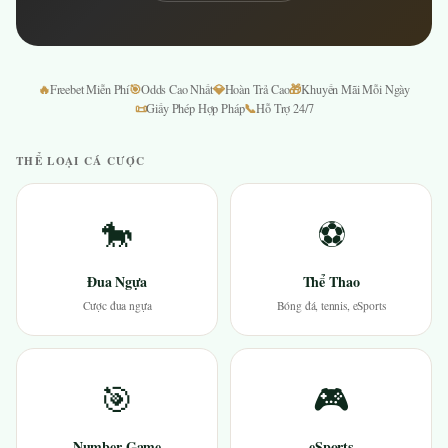
🔥
🎯
💎
🎁
Freebet Miễn Phí
Odds Cao Nhất
Hoàn Trả Cao
Khuyến Mãi Mỗi Ngày
📜
📞
Giấy Phép Hợp Pháp
Hỗ Trợ 24/7
THỂ LOẠI CÁ CƯỢC
🐎
⚽
Đua Ngựa
Thể Thao
Cược đua ngựa
Bóng đá, tennis, eSports
🎯
🎮
Number Game
eSports