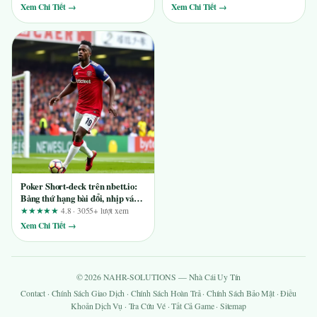
Xem Chi Tiết →
Xem Chi Tiết →
Poker Short-deck trên nbett.io:
Bảng thứ hạng bài đổi, nhịp ván
nhanh – và những gì bạn phải
★★★★★
4.8 · 3055+ lượt xem
kiểm tra trước khi ngồi vào bàn
Xem Chi Tiết →
© 2026 NAHR-SOLUTIONS — Nhà Cái Uy Tín
Contact
·
Chính Sách Giao Dịch
·
Chính Sách Hoàn Trả
·
Chính Sách Bảo Mật
·
Điều
Khoản Dịch Vụ
·
Tra Cứu Vé
·
Tất Cả Game
·
Sitemap