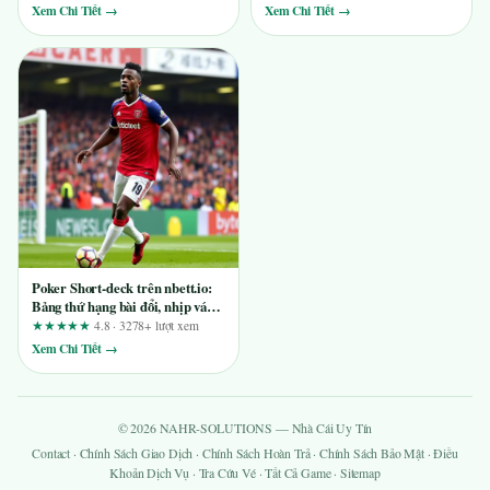
Xem Chi Tiết →
Xem Chi Tiết →
Poker Short-deck trên nbett.io:
Bảng thứ hạng bài đổi, nhịp ván
nhanh – và những gì bạn phải
★★★★★
4.8 · 3278+ lượt xem
kiểm tra trước khi ngồi vào bàn
Xem Chi Tiết →
© 2026 NAHR-SOLUTIONS — Nhà Cái Uy Tín
Contact
·
Chính Sách Giao Dịch
·
Chính Sách Hoàn Trả
·
Chính Sách Bảo Mật
·
Điều
Khoản Dịch Vụ
·
Tra Cứu Vé
·
Tất Cả Game
·
Sitemap