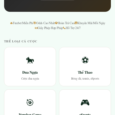
🔥
🎯
💎
🎁
Freebet Miễn Phí
Odds Cao Nhất
Hoàn Trả Cao
Khuyến Mãi Mỗi Ngày
📜
📞
Giấy Phép Hợp Pháp
Hỗ Trợ 24/7
THỂ LOẠI CÁ CƯỢC
🐎
⚽
Đua Ngựa
Thể Thao
Cược đua ngựa
Bóng đá, tennis, eSports
🎯
🎮
Number Game
eSports