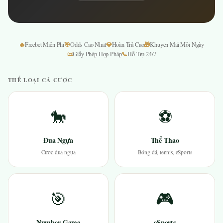
🔥
🎯
💎
🎁
Freebet Miễn Phí
Odds Cao Nhất
Hoàn Trả Cao
Khuyến Mãi Mỗi Ngày
📜
📞
Giấy Phép Hợp Pháp
Hỗ Trợ 24/7
THỂ LOẠI CÁ CƯỢC
🐎
⚽
Đua Ngựa
Thể Thao
Cược đua ngựa
Bóng đá, tennis, eSports
🎯
🎮
Number Game
eSports