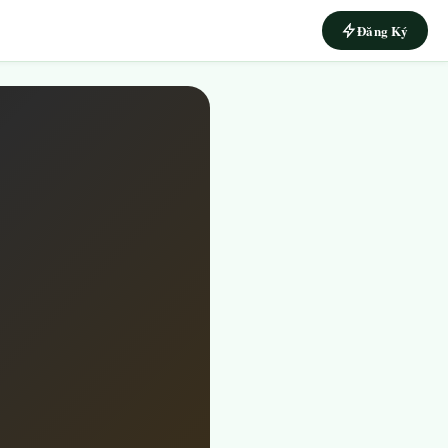
Đăng Ký