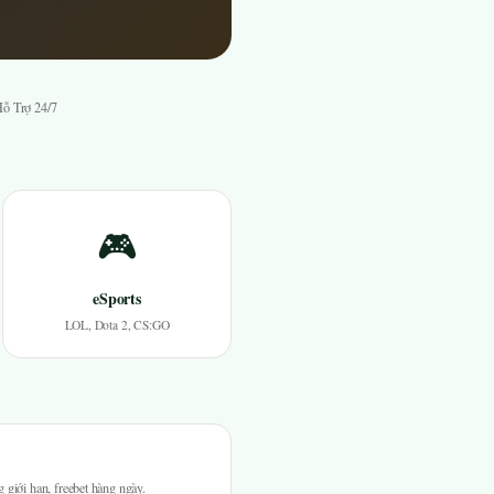
ỗ Trợ 24/7
🎮
eSports
LOL, Dota 2, CS:GO
giới hạn, freebet hàng ngày.