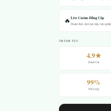
Live Casino Đẳng Cấp
🔥
Dealer thật, chơi trực tiếp, trải ngh
THÀNH TỰU
4.9★
Đánh Giá
99%
Hài Lòng