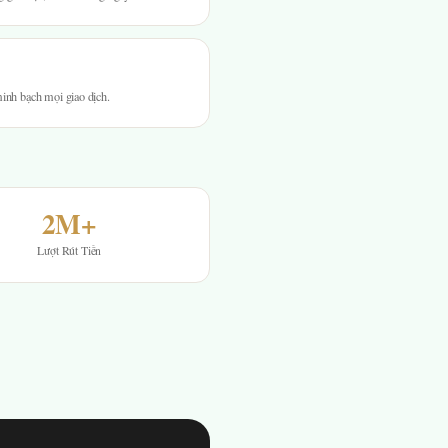
inh bạch mọi giao dịch.
2M+
Lượt Rút Tiền