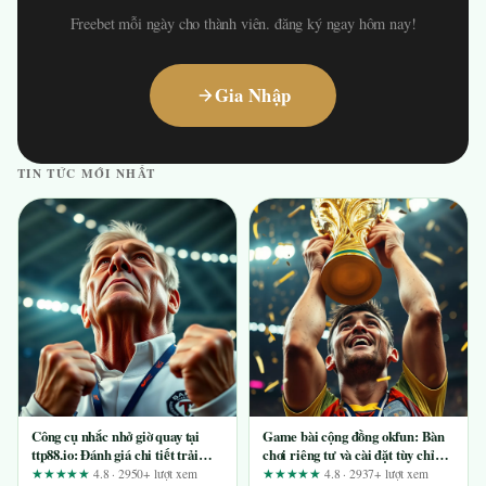
Freebet mỗi ngày cho thành viên. đăng ký ngay hôm nay!
Gia Nhập
TIN TỨC MỚI NHẤT
Công cụ nhắc nhở giờ quay tại
Game bài cộng đồng okfun: Bàn
ttp88.io: Đánh giá chi tiết trải
chơi riêng tư và cài đặt tùy chỉnh
nghiệm người dùng
— Ai nên tham gia, ai nên tránh?
★★★★★
4.8 · 2950+ lượt xem
★★★★★
4.8 · 2937+ lượt xem