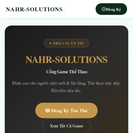
NAHR-SOLUTIONS
.
Đăng Ký
✦ NHÀ CÁI UY TÍN
NAHR-SOLUTIONS
Cổng Game Thể Thao
Đỉnh cao cho người chơi mới & lão làng. Thể thao trực tiếp.
Rút tiền siêu tốc.
🎲 Đăng Ký Tân Thủ
Xem Tất Cả Game