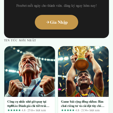
Freebet mỗi ngày cho thành viên. đăng ký ngay hôm nay!
Gia Nhập
TIN TỨC MỚI NHẤT
Công cụ nhắc nhở giờ quay tại
Game bài cộng đồng okfun: Bàn
ttp88.io: Đánh giá chi tiết trải
chơi riêng tư và cài đặt tùy chỉnh
nghiệm người dùng
— Ai nên tham gia, ai nên tránh?
★★★★★
4.8 · 2516+ lượt xem
★★★★★
4.8 · 2134+ lượt xem