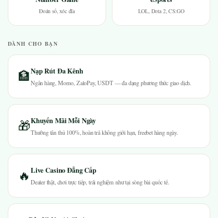
Đoán số, xóc đĩa
LOL, Dota 2, CS:GO
DÀNH CHO BẠN
Nạp Rút Đa Kênh
🏦
Ngân hàng, Momo, ZaloPay, USDT — đa dạng phương thức giao dịch.
Khuyến Mãi Mỗi Ngày
🎁
Thưởng tân thủ 100%, hoàn trả không giới hạn, freebet hàng ngày.
Live Casino Đẳng Cấp
🔥
Dealer thật, chơi trực tiếp, trải nghiệm như tại sòng bài quốc tế.