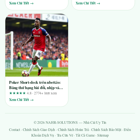
Xem Chi Tiết →
Xem Chi Tiết →
Poker Short-deck trên nbett.io:
Bảng thứ hạng bài đổi, nhịp ván
nhanh – và những gì bạn phải
★★★★★
4.8 · 2774+ lượt xem
kiểm tra trước khi ngồi vào bàn
Xem Chi Tiết →
© 2026 NAHR-SOLUTIONS — Nhà Cái Uy Tín
Contact
·
Chính Sách Giao Dịch
·
Chính Sách Hoàn Trả
·
Chính Sách Bảo Mật
·
Điều
Khoản Dịch Vụ
·
Tra Cứu Vé
·
Tất Cả Game
·
Sitemap