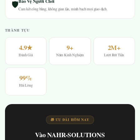
Bảo Vệ Người Chơi
🛡
Cam kết công bằng, không gian lận, minh bạch mọi giao dịch.
THÀNH TỰU
4.9★
9+
2M+
Đánh Giá
Năm Kinh Nghiệm
Lượt Rút Tiền
99%
Hài Lòng
🎁 ƯU ĐÃI HÔM NAY
Vào NAHR-SOLUTIONS