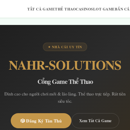
TẤT CẢ GAME
THỂ THAO
CASINO
SLOT GAME
BẮN CÁ
✦ NHÀ CÁI UY TÍN
NAHR-SOLUTIONS
Cổng Game Thể Thao
Đỉnh cao cho người chơi mới & lão làng. Thể thao trực tiếp. Rút tiền
siêu tốc.
🎲 Đăng Ký Tân Thủ
Xem Tất Cả Game