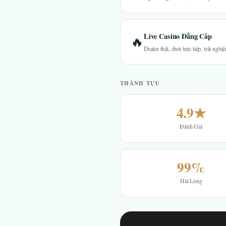
Live Casino Đẳng Cấp
🔥
Dealer thật, chơi trực tiếp, trải ngh
THÀNH TỰU
4.9★
Đánh Giá
99%
Hài Lòng