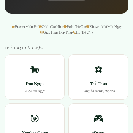
🔥
🎯
💎
🎁
Freebet Miễn Phí
Odds Cao Nhất
Hoàn Trả Cao
Khuyến Mãi Mỗi Ngày
📜
📞
Giấy Phép Hợp Pháp
Hỗ Trợ 24/7
THỂ LOẠI CÁ CƯỢC
🐎
⚽
Đua Ngựa
Thể Thao
Cược đua ngựa
Bóng đá, tennis, eSports
🎯
🎮
Number Game
eSports