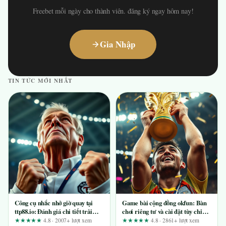
Freebet mỗi ngày cho thành viên. đăng ký ngay hôm nay!
Gia Nhập
TIN TỨC MỚI NHẤT
Công cụ nhắc nhở giờ quay tại
Game bài cộng đồng okfun: Bàn
ttp88.io: Đánh giá chi tiết trải
chơi riêng tư và cài đặt tùy chỉnh
nghiệm người dùng
— Ai nên tham gia, ai nên tránh?
★★★★★
4.8 · 2007+ lượt xem
★★★★★
4.8 · 2861+ lượt xem