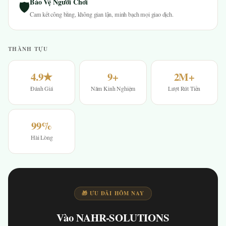
Bảo Vệ Người Chơi
🛡
Cam kết công bằng, không gian lận, minh bạch mọi giao dịch.
THÀNH TỰU
4.9★
9+
2M+
Đánh Giá
Năm Kinh Nghiệm
Lượt Rút Tiền
99%
Hài Lòng
🎁 ƯU ĐÃI HÔM NAY
Vào NAHR-SOLUTIONS