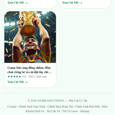
Sin88.ae.org
Xem Chi Tiết →
Xem Chi Tiết →
Game bài cộng đồng okfun: Bàn
chơi riêng tư và cài đặt tùy chỉnh
— Ai nên tham gia, ai nên tránh?
★★★★★
4.8 · 3067+ lượt xem
Xem Chi Tiết →
© 2026 NAHR-SOLUTIONS — Nhà Cái Uy Tín
Contact
·
Chính Sách Giao Dịch
·
Chính Sách Hoàn Trả
·
Chính Sách Bảo Mật
·
Điều
Khoản Dịch Vụ
·
Tra Cứu Vé
·
Tất Cả Game
·
Sitemap