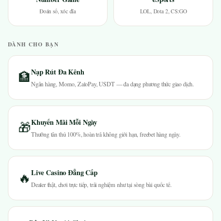
Đoán số, xóc đĩa
LOL, Dota 2, CS:GO
DÀNH CHO BẠN
Nạp Rút Đa Kênh
🏦
Ngân hàng, Momo, ZaloPay, USDT — đa dạng phương thức giao dịch.
Khuyến Mãi Mỗi Ngày
🎁
Thưởng tân thủ 100%, hoàn trả không giới hạn, freebet hàng ngày.
Live Casino Đẳng Cấp
🔥
Dealer thật, chơi trực tiếp, trải nghiệm như tại sòng bài quốc tế.