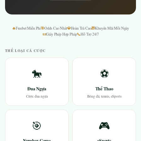
🔥
🎯
💎
🎁
Freebet Miễn Phí
Odds Cao Nhất
Hoàn Trả Cao
Khuyến Mãi Mỗi Ngày
📜
📞
Giấy Phép Hợp Pháp
Hỗ Trợ 24/7
THỂ LOẠI CÁ CƯỢC
🐎
⚽
Đua Ngựa
Thể Thao
Cược đua ngựa
Bóng đá, tennis, eSports
🎯
🎮
Number Game
eSports