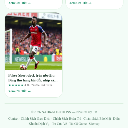
Xem Chi Tiết →
Xem Chi Tiết →
Poker Short-deck trên nbett.io:
Bảng thứ hạng bài đổi, nhịp ván
nhanh – và những gì bạn phải
★★★★★
4.8 · 2489+ lượt xem
kiểm tra trước khi ngồi vào bàn
Xem Chi Tiết →
© 2026 NAHR-SOLUTIONS — Nhà Cái Uy Tín
Contact
·
Chính Sách Giao Dịch
·
Chính Sách Hoàn Trả
·
Chính Sách Bảo Mật
·
Điều
Khoản Dịch Vụ
·
Tra Cứu Vé
·
Tất Cả Game
·
Sitemap