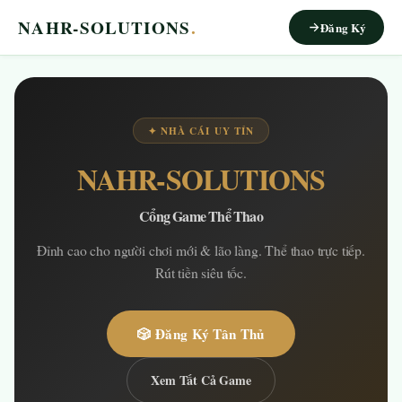
NAHR-SOLUTIONS
.
Đăng Ký
✦ NHÀ CÁI UY TÍN
NAHR-SOLUTIONS
Cổng Game Thể Thao
Đỉnh cao cho người chơi mới & lão làng. Thể thao trực tiếp.
Rút tiền siêu tốc.
🎲 Đăng Ký Tân Thủ
Xem Tất Cả Game