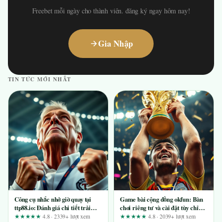
Freebet mỗi ngày cho thành viên. đăng ký ngay hôm nay!
Gia Nhập
TIN TỨC MỚI NHẤT
Công cụ nhắc nhở giờ quay tại
Game bài cộng đồng okfun: Bàn
ttp88.io: Đánh giá chi tiết trải
chơi riêng tư và cài đặt tùy chỉnh
nghiệm người dùng
— Ai nên tham gia, ai nên tránh?
★★★★★
4.8 · 2339+ lượt xem
★★★★★
4.8 · 2039+ lượt xem