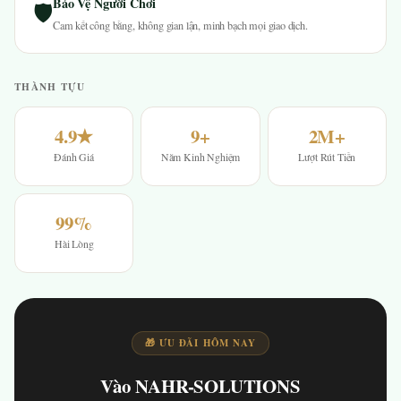
Bảo Vệ Người Chơi
🛡
Cam kết công bằng, không gian lận, minh bạch mọi giao dịch.
THÀNH TỰU
4.9★
9+
2M+
Đánh Giá
Năm Kinh Nghiệm
Lượt Rút Tiền
99%
Hài Lòng
🎁 ƯU ĐÃI HÔM NAY
Vào NAHR-SOLUTIONS