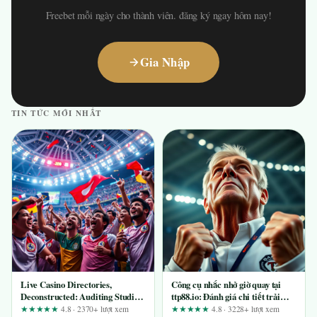
Freebet mỗi ngày cho thành viên. đăng ký ngay hôm nay!
Gia Nhập
TIN TỨC MỚI NHẤT
Live Casino Directories,
Công cụ nhắc nhở giờ quay tại
Deconstructed: Auditing Studios,
ttp88.io: Đánh giá chi tiết trải
Dealers, and Tables at
nghiệm người dùng
★★★★★
4.8 · 2370+ lượt xem
★★★★★
4.8 · 3228+ lượt xem