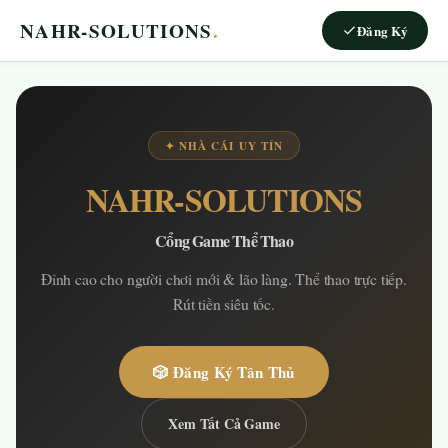
NAHR-SOLUTIONS
.
Đăng Ký
✦ NHÀ CÁI UY TÍN
NAHR-SOLUTIONS
Cổng Game Thể Thao
Đỉnh cao cho người chơi mới & lão làng. Thể thao trực tiếp.
Rút tiền siêu tốc.
🎲 Đăng Ký Tân Thủ
Xem Tất Cả Game