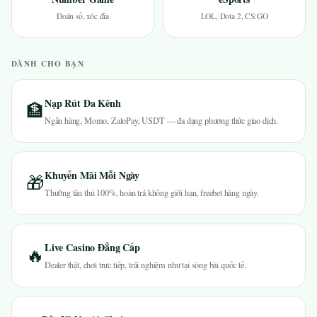
Đoán số, xóc đĩa
LOL, Dota 2, CS:GO
DÀNH CHO BẠN
Nạp Rút Đa Kênh
🏦
Ngân hàng, Momo, ZaloPay, USDT — đa dạng phương thức giao dịch.
Khuyến Mãi Mỗi Ngày
🎁
Thưởng tân thủ 100%, hoàn trả không giới hạn, freebet hàng ngày.
Live Casino Đẳng Cấp
🔥
Dealer thật, chơi trực tiếp, trải nghiệm như tại sòng bài quốc tế.