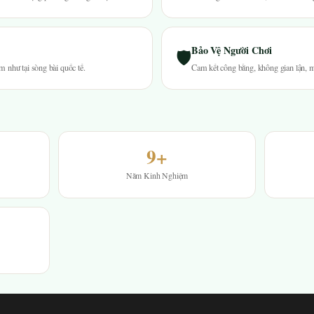
Bảo Vệ Người Chơi
🛡
iệm như tại sòng bài quốc tế.
Cam kết công bằng, không gian lận, m
9+
Năm Kinh Nghiệm