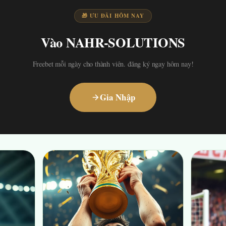
🎁 ƯU ĐÃI HÔM NAY
Vào NAHR-SOLUTIONS
Freebet mỗi ngày cho thành viên. đăng ký ngay hôm nay!
Gia Nhập