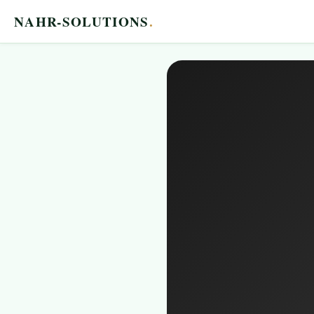
NAHR-SOLUTIONS
.