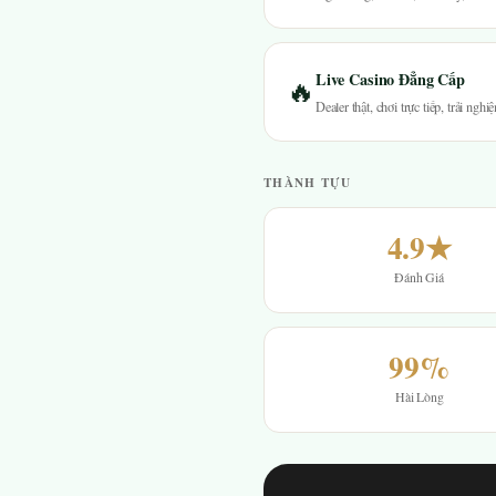
Live Casino Đẳng Cấp
🔥
Dealer thật, chơi trực tiếp, trải ngh
THÀNH TỰU
4.9★
Đánh Giá
99%
Hài Lòng