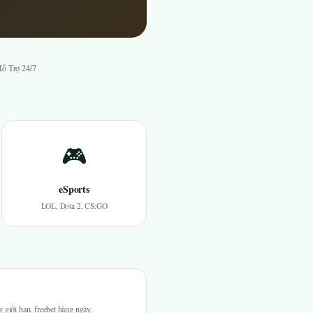
ỗ Trợ 24/7
🎮
eSports
LOL, Dota 2, CS:GO
giới hạn, freebet hàng ngày.