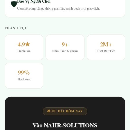
Bảo Vệ Người Chơi
🛡
Cam kết công bằng, không gian lận, minh bạch mọi giao dịch.
THÀNH TỰU
4.9★
9+
2M+
Đánh Giá
Năm Kinh Nghiệm
Lượt Rút Tiền
99%
Hài Lòng
🎁 ƯU ĐÃI HÔM NAY
Vào NAHR-SOLUTIONS