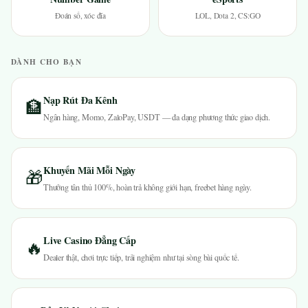
Đoán số, xóc đĩa
LOL, Dota 2, CS:GO
DÀNH CHO BẠN
Nạp Rút Đa Kênh
🏦
Ngân hàng, Momo, ZaloPay, USDT — đa dạng phương thức giao dịch.
Khuyến Mãi Mỗi Ngày
🎁
Thưởng tân thủ 100%, hoàn trả không giới hạn, freebet hàng ngày.
Live Casino Đẳng Cấp
🔥
Dealer thật, chơi trực tiếp, trải nghiệm như tại sòng bài quốc tế.