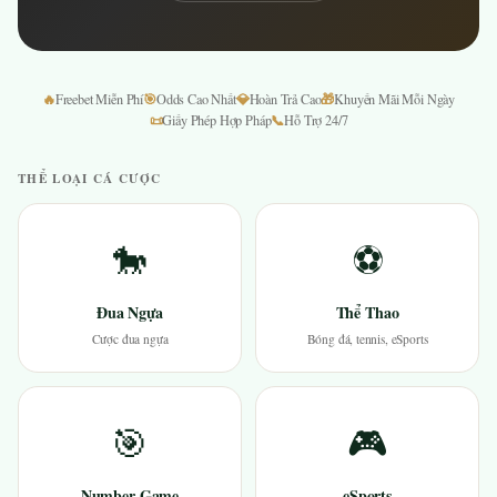
🔥
🎯
💎
🎁
Freebet Miễn Phí
Odds Cao Nhất
Hoàn Trả Cao
Khuyến Mãi Mỗi Ngày
📜
📞
Giấy Phép Hợp Pháp
Hỗ Trợ 24/7
THỂ LOẠI CÁ CƯỢC
🐎
⚽
Đua Ngựa
Thể Thao
Cược đua ngựa
Bóng đá, tennis, eSports
🎯
🎮
Number Game
eSports