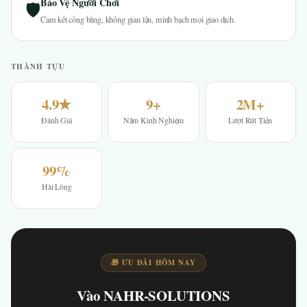
Bảo Vệ Người Chơi
🛡
Cam kết công bằng, không gian lận, minh bạch mọi giao dịch.
THÀNH TỰU
4.9★
9+
2M+
Đánh Giá
Năm Kinh Nghiệm
Lượt Rút Tiền
99%
Hài Lòng
🎁 ƯU ĐÃI HÔM NAY
Vào NAHR-SOLUTIONS