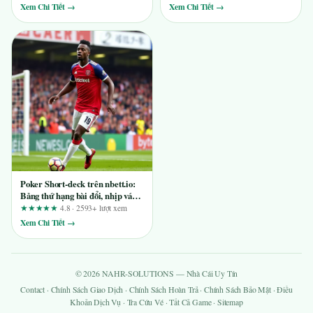
Xem Chi Tiết →
Xem Chi Tiết →
Poker Short-deck trên nbett.io:
Bảng thứ hạng bài đổi, nhịp ván
nhanh – và những gì bạn phải
★★★★★
4.8 · 2593+ lượt xem
kiểm tra trước khi ngồi vào bàn
Xem Chi Tiết →
© 2026 NAHR-SOLUTIONS — Nhà Cái Uy Tín
Contact
·
Chính Sách Giao Dịch
·
Chính Sách Hoàn Trả
·
Chính Sách Bảo Mật
·
Điều
Khoản Dịch Vụ
·
Tra Cứu Vé
·
Tất Cả Game
·
Sitemap