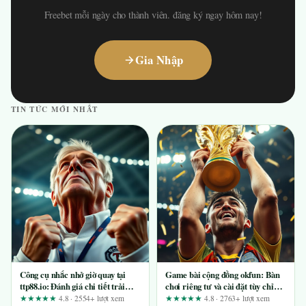
Freebet mỗi ngày cho thành viên. đăng ký ngay hôm nay!
Gia Nhập
TIN TỨC MỚI NHẤT
Công cụ nhắc nhở giờ quay tại
Game bài cộng đồng okfun: Bàn
ttp88.io: Đánh giá chi tiết trải
chơi riêng tư và cài đặt tùy chỉnh
nghiệm người dùng
— Ai nên tham gia, ai nên tránh?
★★★★★
4.8 · 2554+ lượt xem
★★★★★
4.8 · 2763+ lượt xem