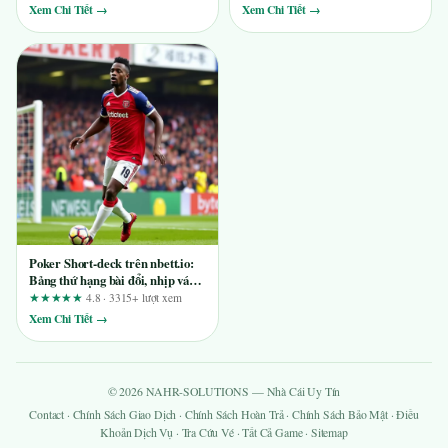
Xem Chi Tiết →
Xem Chi Tiết →
Poker Short-deck trên nbett.io:
Bảng thứ hạng bài đổi, nhịp ván
nhanh – và những gì bạn phải
★★★★★
4.8 · 3315+ lượt xem
kiểm tra trước khi ngồi vào bàn
Xem Chi Tiết →
© 2026 NAHR-SOLUTIONS — Nhà Cái Uy Tín
Contact
·
Chính Sách Giao Dịch
·
Chính Sách Hoàn Trả
·
Chính Sách Bảo Mật
·
Điều
Khoản Dịch Vụ
·
Tra Cứu Vé
·
Tất Cả Game
·
Sitemap