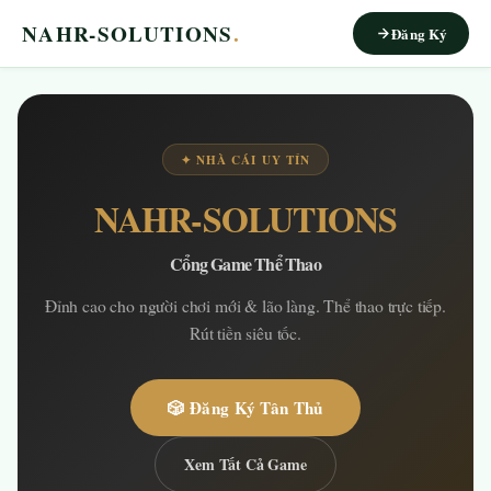
NAHR-SOLUTIONS
.
Đăng Ký
✦ NHÀ CÁI UY TÍN
NAHR-SOLUTIONS
Cổng Game Thể Thao
Đỉnh cao cho người chơi mới & lão làng. Thể thao trực tiếp.
Rút tiền siêu tốc.
🎲 Đăng Ký Tân Thủ
Xem Tất Cả Game