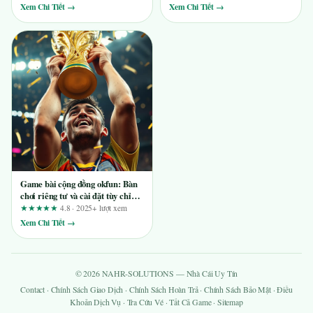
Sin88.ae.org
Xem Chi Tiết →
Xem Chi Tiết →
Game bài cộng đồng okfun: Bàn
chơi riêng tư và cài đặt tùy chỉnh
— Ai nên tham gia, ai nên tránh?
★★★★★
4.8 · 2025+ lượt xem
Xem Chi Tiết →
© 2026 NAHR-SOLUTIONS — Nhà Cái Uy Tín
Contact
·
Chính Sách Giao Dịch
·
Chính Sách Hoàn Trả
·
Chính Sách Bảo Mật
·
Điều
Khoản Dịch Vụ
·
Tra Cứu Vé
·
Tất Cả Game
·
Sitemap