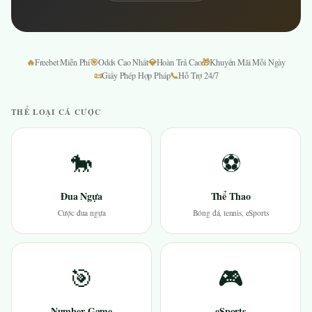
🔥
🎯
💎
🎁
Freebet Miễn Phí
Odds Cao Nhất
Hoàn Trả Cao
Khuyến Mãi Mỗi Ngày
📜
📞
Giấy Phép Hợp Pháp
Hỗ Trợ 24/7
THỂ LOẠI CÁ CƯỢC
🐎
⚽
Đua Ngựa
Thể Thao
Cược đua ngựa
Bóng đá, tennis, eSports
🎯
🎮
Number Game
eSports