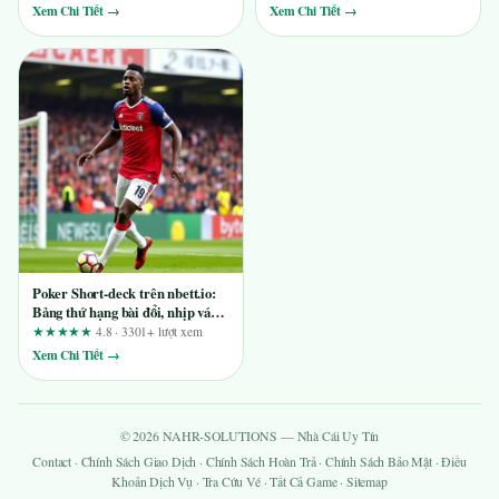
Xem Chi Tiết →
Xem Chi Tiết →
Poker Short-deck trên nbett.io:
Bảng thứ hạng bài đổi, nhịp ván
nhanh – và những gì bạn phải
★★★★★
4.8 · 3301+ lượt xem
kiểm tra trước khi ngồi vào bàn
Xem Chi Tiết →
© 2026 NAHR-SOLUTIONS — Nhà Cái Uy Tín
Contact
·
Chính Sách Giao Dịch
·
Chính Sách Hoàn Trả
·
Chính Sách Bảo Mật
·
Điều
Khoản Dịch Vụ
·
Tra Cứu Vé
·
Tất Cả Game
·
Sitemap