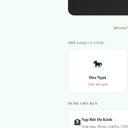
🔥
Freebet 
THỂ LOẠI CÁ CƯỢC
🐎
Đua Ngựa
Cược đua ngựa
DÀNH CHO BẠN
Nạp Rút Đa Kênh
🏦
Ngân hàng, Momo, ZaloPay, USDT 