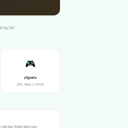
ỗ Trợ 24/7
🎮
eSports
LOL, Dota 2, CS:GO
giới hạn, freebet hàng ngày.