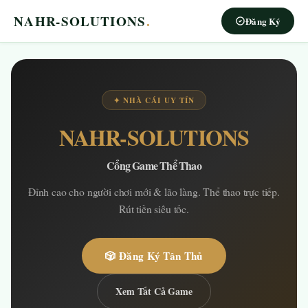
NAHR-SOLUTIONS
.
Đăng Ký
✦ NHÀ CÁI UY TÍN
NAHR-SOLUTIONS
Cổng Game Thể Thao
Đỉnh cao cho người chơi mới & lão làng. Thể thao trực tiếp.
Rút tiền siêu tốc.
🎲 Đăng Ký Tân Thủ
Xem Tất Cả Game