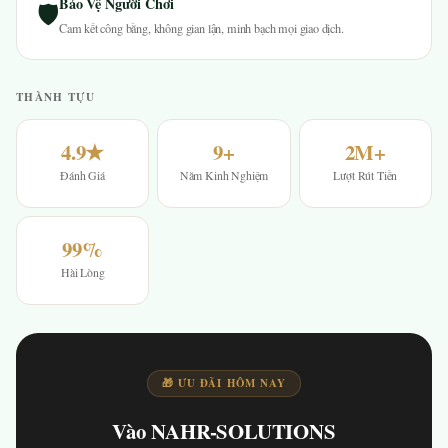
Bảo Vệ Người Chơi
🛡
Cam kết công bằng, không gian lận, minh bạch mọi giao dịch.
THÀNH TỰU
4.9★
9+
2M+
Đánh Giá
Năm Kinh Nghiệm
Lượt Rút Tiền
99%
Hài Lòng
🎁 ƯU ĐÃI HÔM NAY
Vào NAHR-SOLUTIONS