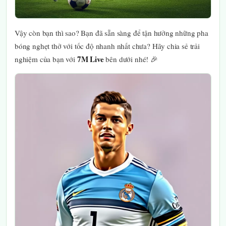
Vậy còn bạn thì sao? Bạn đã sẵn sàng để tận hưởng những pha
bóng nghẹt thở với tốc độ nhanh nhất chưa? Hãy chia sẻ trải
7M Live
nghiệm của bạn với
bên dưới nhé! 🎉