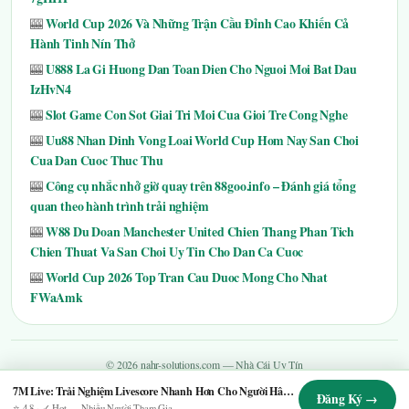
World Cup 2026 Và Những Trận Cầu Đỉnh Cao Khiến Cả
🎰
Hành Tinh Nín Thở
U888 La Gi Huong Dan Toan Dien Cho Nguoi Moi Bat Dau
🎰
IzHvN4
Slot Game Con Sot Giai Tri Moi Cua Gioi Tre Cong Nghe
🎰
Uu88 Nhan Dinh Vong Loai World Cup Hom Nay San Choi
🎰
Cua Dan Cuoc Thuc Thu
Công cụ nhắc nhở giờ quay trên 88goo.info – Đánh giá tổng
🎰
quan theo hành trình trải nghiệm
W88 Du Doan Manchester United Chien Thang Phan Tich
🎰
Chien Thuat Va San Choi Uy Tin Cho Dan Ca Cuoc
World Cup 2026 Top Tran Cau Duoc Mong Cho Nhat
🎰
FWaAmk
© 2026 nahr-solutions.com — Nhà Cái Uy Tín
Contact
·
Chính Sách Giao Dịch
·
Chính Sách Hoàn Trả
·
Chính Sách Bảo Mật
·
Điều Khoản
7M Live: Trải Nghiệm Livescore Nhanh Hơn Cho Người Hâm Mộ Bóng Đá
Đăng Ký →
Dịch Vụ
·
Tra Cứu Vé
·
Tất Cả Game
·
Sitemap
⭐ 4.8 · ✓ Hot — Nhiều Người Tham Gia