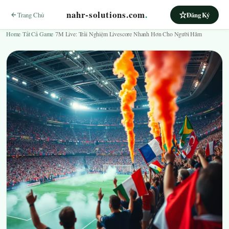
nahr-solutions.com
.
Trang Chủ
Đăng Ký
Home
›
Tất Cả Game
›
7M Live: Trải Nghiệm Livescore Nhanh Hơn Cho Người Hâm