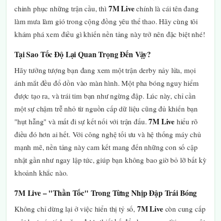
7M Live
chinh phục những trận cầu, thì
chính là cái tên đang
làm mưa làm gió trong cộng đồng yêu thể thao. Hãy cùng tôi
khám phá xem điều gì khiến nền tảng này trở nên đặc biệt nhé!
Tại Sao Tốc Độ Lại Quan Trọng Đến Vậy?
Hãy tưởng tượng bạn đang xem một trận derby nảy lửa, mọi
ánh mắt đều đổ dồn vào màn hình. Một pha bóng nguy hiểm
được tạo ra, và trái tim bạn như ngừng đập. Lúc này, chỉ cần
một sự chậm trễ nhỏ từ nguồn cấp dữ liệu cũng đủ khiến bạn
7M Live
"hụt hẫng" và mất đi sự kết nối với trận đấu.
hiểu rõ
điều đó hơn ai hết. Với công nghệ tối ưu và hệ thống máy chủ
mạnh mẽ, nền tảng này cam kết mang đến những con số cập
nhật gần như ngay lập tức, giúp bạn không bao giờ bỏ lỡ bất kỳ
khoảnh khắc nào.
7M Live – "Thần Tốc" Trong Từng Nhịp Đập Trái Bóng
7M Live
Không chỉ dừng lại ở việc hiển thị tỷ số,
còn cung cấp