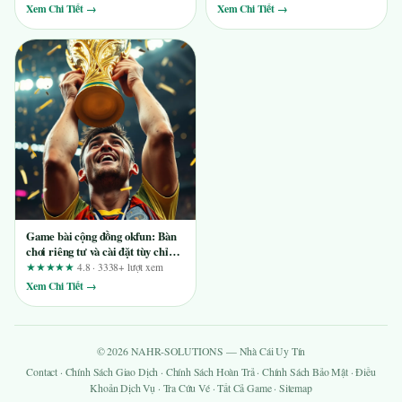
Sin88.ae.org
Xem Chi Tiết →
Xem Chi Tiết →
Game bài cộng đồng okfun: Bàn
chơi riêng tư và cài đặt tùy chỉnh
— Ai nên tham gia, ai nên tránh?
★★★★★
4.8 · 3338+ lượt xem
Xem Chi Tiết →
© 2026 NAHR-SOLUTIONS — Nhà Cái Uy Tín
Contact
·
Chính Sách Giao Dịch
·
Chính Sách Hoàn Trả
·
Chính Sách Bảo Mật
·
Điều
Khoản Dịch Vụ
·
Tra Cứu Vé
·
Tất Cả Game
·
Sitemap