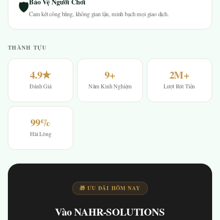
Bảo Vệ Người Chơi
🛡
Cam kết công bằng, không gian lận, minh bạch mọi giao dịch.
THÀNH TỰU
4.9★
9+
2M+
Đánh Giá
Năm Kinh Nghiệm
Lượt Rút Tiền
99%
Hài Lòng
🎁 ƯU ĐÃI HÔM NAY
Vào NAHR-SOLUTIONS