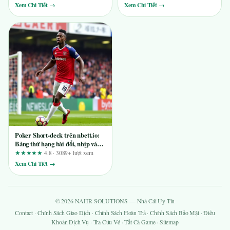
Xem Chi Tiết →
Xem Chi Tiết →
Poker Short-deck trên nbett.io:
Bảng thứ hạng bài đổi, nhịp ván
nhanh – và những gì bạn phải
★★★★★
4.8 · 3089+ lượt xem
kiểm tra trước khi ngồi vào bàn
Xem Chi Tiết →
© 2026 NAHR-SOLUTIONS — Nhà Cái Uy Tín
Contact
·
Chính Sách Giao Dịch
·
Chính Sách Hoàn Trả
·
Chính Sách Bảo Mật
·
Điều
Khoản Dịch Vụ
·
Tra Cứu Vé
·
Tất Cả Game
·
Sitemap