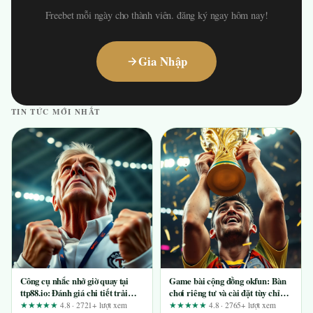
Freebet mỗi ngày cho thành viên. đăng ký ngay hôm nay!
Gia Nhập
TIN TỨC MỚI NHẤT
Công cụ nhắc nhở giờ quay tại
Game bài cộng đồng okfun: Bàn
ttp88.io: Đánh giá chi tiết trải
chơi riêng tư và cài đặt tùy chỉnh
nghiệm người dùng
— Ai nên tham gia, ai nên tránh?
★★★★★
4.8 · 2721+ lượt xem
★★★★★
4.8 · 2765+ lượt xem