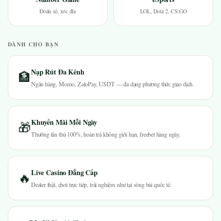
Đoán số, xóc đĩa
LOL, Dota 2, CS:GO
DÀNH CHO BẠN
Nạp Rút Đa Kênh
🏦
Ngân hàng, Momo, ZaloPay, USDT — đa dạng phương thức giao dịch.
Khuyến Mãi Mỗi Ngày
🎁
Thưởng tân thủ 100%, hoàn trả không giới hạn, freebet hàng ngày.
Live Casino Đẳng Cấp
🔥
Dealer thật, chơi trực tiếp, trải nghiệm như tại sòng bài quốc tế.