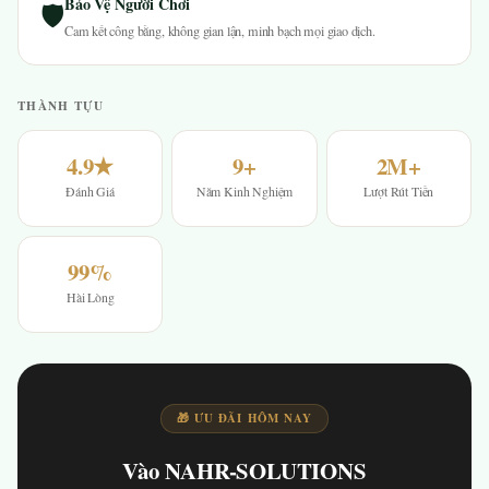
Bảo Vệ Người Chơi
🛡
Cam kết công bằng, không gian lận, minh bạch mọi giao dịch.
THÀNH TỰU
4.9★
9+
2M+
Đánh Giá
Năm Kinh Nghiệm
Lượt Rút Tiền
99%
Hài Lòng
🎁 ƯU ĐÃI HÔM NAY
Vào NAHR-SOLUTIONS