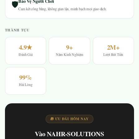
Bảo Vệ Người Chơi
🛡
Cam kết công bằng, không gian lận, minh bạch mọi giao dịch.
THÀNH TỰU
4.9★
9+
2M+
Đánh Giá
Năm Kinh Nghiệm
Lượt Rút Tiền
99%
Hài Lòng
🎁 ƯU ĐÃI HÔM NAY
Vào NAHR-SOLUTIONS