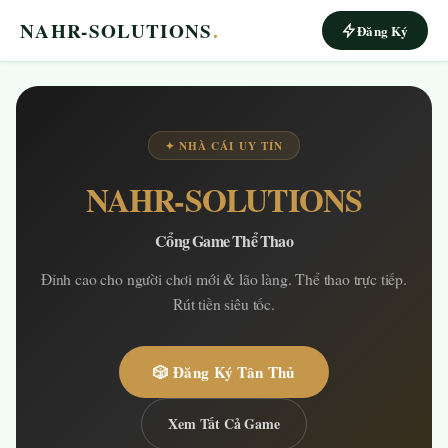
NAHR-SOLUTIONS
.
Đăng Ký
✦ NHÀ CÁI UY TÍN
NAHR-SOLUTIONS
Cổng Game Thể Thao
Đỉnh cao cho người chơi mới & lão làng. Thể thao trực tiếp.
Rút tiền siêu tốc.
🎲 Đăng Ký Tân Thủ
Xem Tất Cả Game