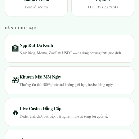
Đoán số, xóc đĩa
LOL, Dota 2, CS:GO
DÀNH CHO BẠN
Nạp Rút Đa Kênh
🏦
Ngân hàng, Momo, ZaloPay, USDT — đa dạng phương thức giao dịch.
Khuyến Mãi Mỗi Ngày
🎁
Thưởng tân thủ 100%, hoàn trả không giới hạn, freebet hàng ngày.
Live Casino Đẳng Cấp
🔥
Dealer thật, chơi trực tiếp, trải nghiệm như tại sòng bài quốc tế.