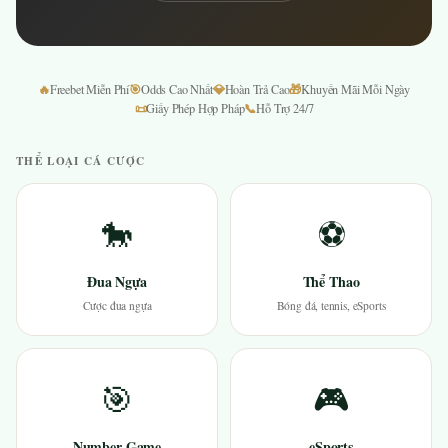
🔥
🎯
💎
🎁
Freebet Miễn Phí
Odds Cao Nhất
Hoàn Trả Cao
Khuyến Mãi Mỗi Ngày
📜
📞
Giấy Phép Hợp Pháp
Hỗ Trợ 24/7
THỂ LOẠI CÁ CƯỢC
🐎
⚽
Đua Ngựa
Thể Thao
Cược đua ngựa
Bóng đá, tennis, eSports
🎯
🎮
Number Game
eSports