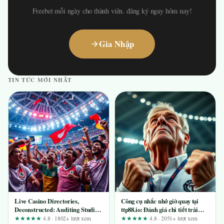
Freebet mỗi ngày cho thành viên. đăng ký ngay hôm nay!
Gia Nhập
TIN TỨC MỚI NHẤT
Live Casino Directories,
Công cụ nhắc nhở giờ quay tại
Deconstructed: Auditing Studios,
ttp88.io: Đánh giá chi tiết trải
Dealers, and Tables at
nghiệm người dùng
★★★★★
4.8 · 1802+ lượt xem
★★★★★
4.8 · 2051+ lượt xem