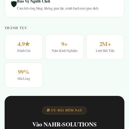
Bảo Vệ Người Chơi
🛡
Cam kết công bằng, không gian lận, minh bạch mọi giao dịch.
THÀNH TỰU
4.9★
9+
2M+
Đánh Giá
Năm Kinh Nghiệm
Lượt Rút Tiền
99%
Hài Lòng
🎁 ƯU ĐÃI HÔM NAY
Vào NAHR-SOLUTIONS