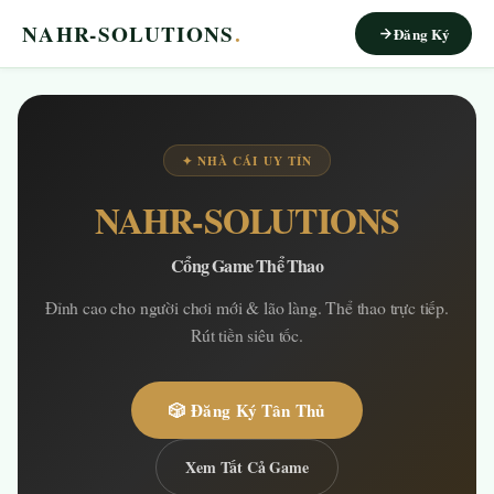
NAHR-SOLUTIONS
.
Đăng Ký
✦ NHÀ CÁI UY TÍN
NAHR-SOLUTIONS
Cổng Game Thể Thao
Đỉnh cao cho người chơi mới & lão làng. Thể thao trực tiếp.
Rút tiền siêu tốc.
🎲 Đăng Ký Tân Thủ
Xem Tất Cả Game