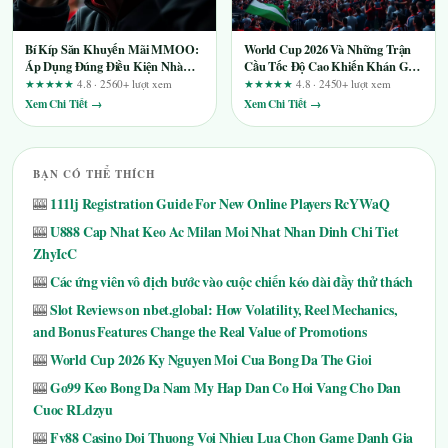
Bí Kíp Săn Khuyến Mãi MMOO:
World Cup 2026 Và Những Trận
Áp Dụng Đúng Điều Kiện Nhà
Cầu Tốc Độ Cao Khiến Khán Giả
Cái, Nhận Thưởng Không Lo
Choáng Ngợp Hoàn Toàn
★★★★★
4.8 · 2560+ lượt xem
★★★★★
4.8 · 2450+ lượt xem
Trượt
Xem Chi Tiết →
Xem Chi Tiết →
BẠN CÓ THỂ THÍCH
111lj Registration Guide For New Online Players RcYWaQ
🎰
U888 Cap Nhat Keo Ac Milan Moi Nhat Nhan Dinh Chi Tiet
🎰
ZhyIcC
Các ứng viên vô địch bước vào cuộc chiến kéo dài đầy thử thách
🎰
Slot Reviews on nbet.global: How Volatility, Reel Mechanics,
🎰
and Bonus Features Change the Real Value of Promotions
World Cup 2026 Ky Nguyen Moi Cua Bong Da The Gioi
🎰
Go99 Keo Bong Da Nam My Hap Dan Co Hoi Vang Cho Dan
🎰
Cuoc RLdzyu
Fv88 Casino Doi Thuong Voi Nhieu Lua Chon Game Danh Gia
🎰