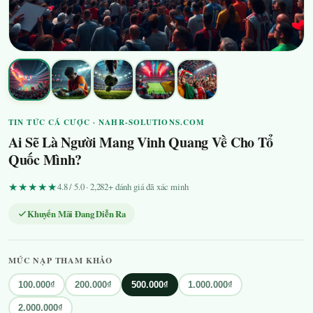
TIN TỨC CÁ CƯỢC · NAHR-SOLUTIONS.COM
Ai Sẽ Là Người Mang Vinh Quang Về Cho Tổ
Quốc Mình?
★★★★★
4.8 / 5.0 · 2,282+ đánh giá đã xác minh
Khuyến Mãi Đang Diễn Ra
MỨC NẠP THAM KHẢO
100.000₫
200.000₫
500.000₫
1.000.000₫
2.000.000₫