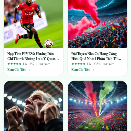
Nạp Tiền FIVE89: Hướng Dẫn
Đội Tuyển Nào Có Hàng Công
Chi Tiết và Những Lưu Ý Quan
Hiệu Quả Nhất? Phân Tích Từ
Trọng
Chuyên Gia
★★★★★
4.8 · 2571+ lượt xem
★★★★★
4.8 · 2354+ lượt xem
Xem Chi Tiết →
Xem Chi Tiết →