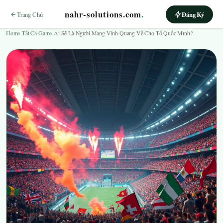
nahr-solutions.com
.
Trang Chủ
Đăng Ký
Home
›
Tất Cả Game
›
Ai Sẽ Là Người Mang Vinh Quang Về Cho Tổ Quốc Mình?