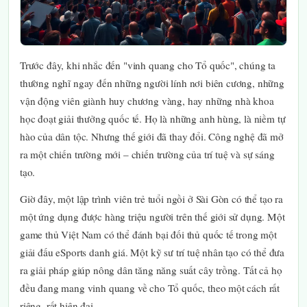
Trước đây, khi nhắc đến "vinh quang cho Tổ quốc", chúng ta
thường nghĩ ngay đến những người lính nơi biên cương, những
vận động viên giành huy chương vàng, hay những nhà khoa
học đoạt giải thưởng quốc tế. Họ là những anh hùng, là niềm tự
hào của dân tộc. Nhưng thế giới đã thay đổi. Công nghệ đã mở
ra một chiến trường mới – chiến trường của trí tuệ và sự sáng
tạo.
Giờ đây, một lập trình viên trẻ tuổi ngồi ở Sài Gòn có thể tạo ra
một ứng dụng được hàng triệu người trên thế giới sử dụng. Một
game thủ Việt Nam có thể đánh bại đối thủ quốc tế trong một
giải đấu eSports danh giá. Một kỹ sư trí tuệ nhân tạo có thể đưa
ra giải pháp giúp nông dân tăng năng suất cây trồng. Tất cả họ
đều đang mang vinh quang về cho Tổ quốc, theo một cách rất
riêng, rất hiện đại.