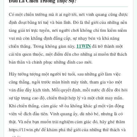
Đâu Là Chiến Trường Thực Sự?
Có một chiến trường mà ít ai ngờ tới, nơi vinh quang cũng được
định đoạt bằng trí tuệ và bản lĩnh. Đó là thế giới của những nền
tảng giải trí trực tuyến, nơi người chơi không chỉ tìm kiếm niềm
vui mà còn khẳng định đẳng cấp, sự nhạy bén và khả năng
11WIN
chiến thắng. Trong không gian này,
đã trở thành một
cái tên quen thuộc, một điểm đến cho những ai muốn thử thách
bản thân và chinh phục những đỉnh cao mới.
Hãy tưởng tượng một người trẻ tuổi, sau những giờ làm việc
căng thẳng, ngồi trước màn hình máy tính, tham gia vào một
ván đấu đầy kịch tính. Mỗi quyết định, mỗi nước đi đều đòi hỏi
sự tập trung cao độ, chiến thuật hợp lý và một chút may mắn.
Khi chiến thắng, cảm giác vỡ òa không khác gì một vận động
viên về đích đầu tiên. Vinh quang ấy, dù nhỏ bé, nhưng là có
thật. Và nếu bạn muốn trải nghiệm cảm giác đó, hãy ghé thăm
https://11win.ph/ để khám phá thế giới của những thử thách và