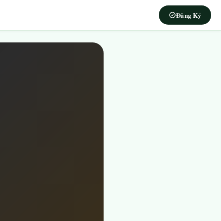
Đăng Ký