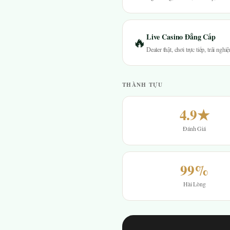
Live Casino Đẳng Cấp
🔥
Dealer thật, chơi trực tiếp, trải ngh
THÀNH TỰU
4.9★
Đánh Giá
99%
Hài Lòng