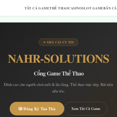
TẤT CẢ GAME
THỂ THAO
CASINO
SLOT GAME
BẮN CÁ
✦ NHÀ CÁI UY TÍN
NAHR-SOLUTIONS
Cổng Game Thể Thao
Đỉnh cao cho người chơi mới & lão làng. Thể thao trực tiếp. Rút tiền
siêu tốc.
🎲 Đăng Ký Tân Thủ
Xem Tất Cả Game