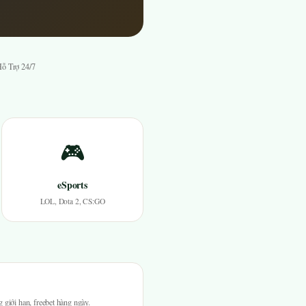
ỗ Trợ 24/7
🎮
eSports
LOL, Dota 2, CS:GO
giới hạn, freebet hàng ngày.