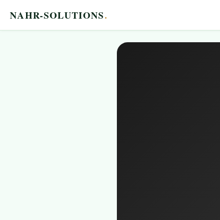
NAHR-SOLUTIONS
.