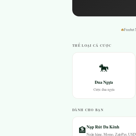
🔥
Freebet 
THỂ LOẠI CÁ CƯỢC
🐎
Đua Ngựa
Cược đua ngựa
DÀNH CHO BẠN
Nạp Rút Đa Kênh
🏦
Ngân hàng, Momo, ZaloPay, USDT 