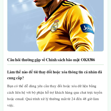
Câu hỏi thường gặp về Chính sách bảo mật OK8386
Làm thế nào để tôi thay đổi hoặc xóa thông tin cá nhân đã
cung cấp?
Bạn có thể dễ dàng yêu cầu thay đổi hoặc xóa dữ liệu bằng
cách liên hệ với bộ phận hỗ trợ khách hàng qua chat trực tuyến
hoặc email. Quá trình xử lý thường mất từ 24 đến 48 giờ làm
việc.