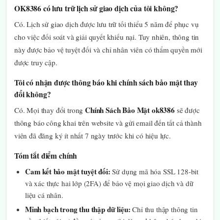
OK8386 có lưu trữ lịch sử giao dịch của tôi không?
Có. Lịch sử giao dịch được lưu trữ tối thiểu 5 năm để phục vụ
cho việc đối soát và giải quyết khiếu nại. Tuy nhiên, thông tin
này được bảo vệ tuyệt đối và chỉ nhân viên có thẩm quyền mới
được truy cập.
Tôi có nhận được thông báo khi chính sách bảo mật thay
đổi không?
Chính Sách Bảo Mật ok8386
Có. Mọi thay đổi trong
sẽ được
thông báo công khai trên website và gửi email đến tất cả thành
viên đã đăng ký ít nhất 7 ngày trước khi có hiệu lực.
Tóm tắt điểm chính
Cam kết bảo mật tuyệt đối:
Sử dụng mã hóa SSL 128-bit
và xác thực hai lớp (2FA) để bảo vệ mọi giao dịch và dữ
liệu cá nhân.
Minh bạch trong thu thập dữ liệu:
Chỉ thu thập thông tin