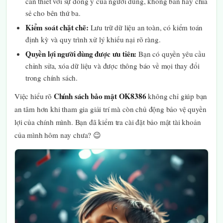
cần thiết với sự đồng ý của người dùng, không bán hay chia
sẻ cho bên thứ ba.
Kiểm soát chặt chẽ:
Lưu trữ dữ liệu an toàn, có kiểm toán
định kỳ và quy trình xử lý khiếu nại rõ ràng.
Quyền lợi người dùng được ưu tiên:
Bạn có quyền yêu cầu
chỉnh sửa, xóa dữ liệu và được thông báo về mọi thay đổi
trong chính sách.
Chính sách bảo mật OK8386
Việc hiểu rõ
không chỉ giúp bạn
an tâm hơn khi tham gia giải trí mà còn chủ động bảo vệ quyền
lợi của chính mình. Bạn đã kiểm tra cài đặt bảo mật tài khoản
của mình hôm nay chưa? 😉