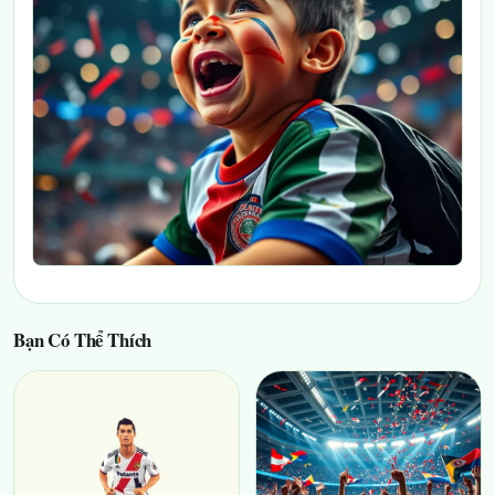
Bạn Có Thể Thích