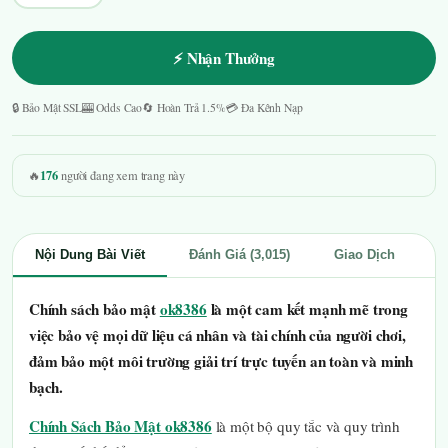
⚡ Nhận Thưởng
🔒 Bảo Mật SSL
🎰 Odds Cao
🔄 Hoàn Trả 1.5%
💳 Đa Kênh Nạp
176
🔥
người đang xem trang này
Nội Dung Bài Viết
Đánh Giá (3,015)
Giao Dịch
Chính sách bảo mật
ok8386
là một cam kết mạnh mẽ trong
việc bảo vệ mọi dữ liệu cá nhân và tài chính của người chơi,
đảm bảo một môi trường giải trí trực tuyến an toàn và minh
bạch.
Chính Sách Bảo Mật ok8386
là một bộ quy tắc và quy trình