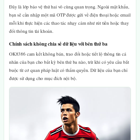
Đây là lớp bảo vệ thứ hai vô cùng quan trọng. Ngoài mật khẩu,
bạn sẽ cần nhập một mã OTP được gửi về điện thoại hoặc email
mỗi khi thực hiện các thao tác nhạy cảm như rút tiền hoặc thay
đổi thông tin tài khoản.
Chính sách không chia sẻ dữ liệu với bên thứ ba
OK8386 cam kết không bán, trao đổi hoặc tiết lộ thông tin cá
nhân của bạn cho bất kỳ bên thứ ba nào, trừ khi có yêu cầu bắt
buộc từ cơ quan pháp luật có thẩm quyền. Dữ liệu của bạn chỉ
được sử dụng cho mục đích nội bộ.