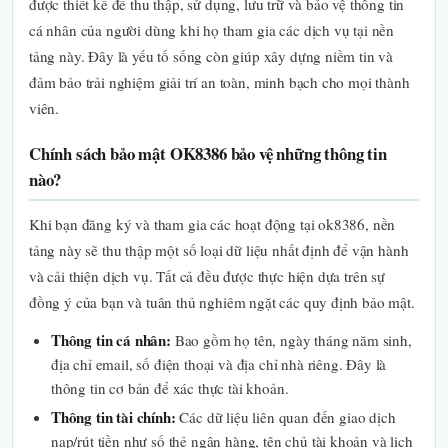
được thiết kế để thu thập, sử dụng, lưu trữ và bảo vệ thông tin
cá nhân của người dùng khi họ tham gia các dịch vụ tại nền
tảng này. Đây là yếu tố sống còn giúp xây dựng niềm tin và
đảm bảo trải nghiệm giải trí an toàn, minh bạch cho mọi thành
viên.
Chính sách bảo mật OK8386 bảo vệ những thông tin
nào?
Khi bạn đăng ký và tham gia các hoạt động tại ok8386, nền
tảng này sẽ thu thập một số loại dữ liệu nhất định để vận hành
và cải thiện dịch vụ. Tất cả đều được thực hiện dựa trên sự
đồng ý của bạn và tuân thủ nghiêm ngặt các quy định bảo mật.
Thông tin cá nhân:
Bao gồm họ tên, ngày tháng năm sinh,
địa chỉ email, số điện thoại và địa chỉ nhà riêng. Đây là
thông tin cơ bản để xác thực tài khoản.
Thông tin tài chính:
Các dữ liệu liên quan đến giao dịch
nạp/rút tiền như số thẻ ngân hàng, tên chủ tài khoản và lịch