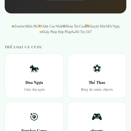
🔥
🎯
💎
🎁
Freebet Miễn Phí
Odds Cao Nhất
Hoàn Trả Cao
Khuyến Mãi Mỗi Ngày
📜
📞
Giấy Phép Hợp Pháp
Hỗ Trợ 24/7
THỂ LOẠI CÁ CƯỢC
🐎
⚽
Đua Ngựa
Thể Thao
Cược đua ngựa
Bóng đá, tennis, eSports
🎯
🎮
Number Game
eSports