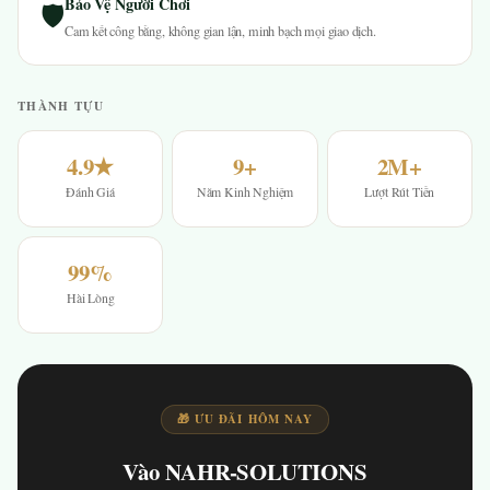
Bảo Vệ Người Chơi
🛡
Cam kết công bằng, không gian lận, minh bạch mọi giao dịch.
THÀNH TỰU
4.9★
9+
2M+
Đánh Giá
Năm Kinh Nghiệm
Lượt Rút Tiền
99%
Hài Lòng
🎁 ƯU ĐÃI HÔM NAY
Vào NAHR-SOLUTIONS