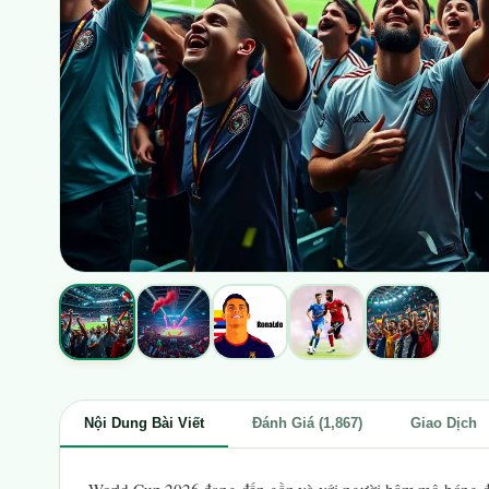
Nội Dung Bài Viết
Đánh Giá (1,867)
Giao Dịch