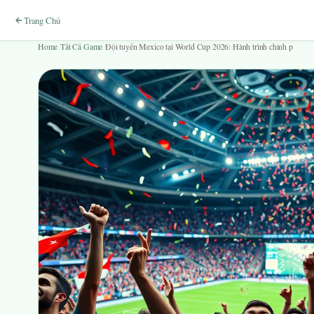
Trang Chủ
Home
›
Tất Cả Game
›
Đội tuyển Mexico tại World Cup 2026: Hành trình chinh p