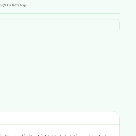
5%
💳 Đa Kênh Nạp