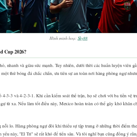
Hình minh hoạ:
Sky88
rld Cup 2026?
hỏ, nhanh và giàu sức mạnh. Tuy nhiên, dưới thời các huấn luyện viên gầ
hơi một thứ bóng đá chắc chắn, ưu tiên sự an toàn nơi hàng phòng ngự như
4-3-3 và 4-2-3-1. Khi cần kiểm soát thế trận, họ sẽ chơi với ba tiền vệ t
gự từ xa. Nếu làm tốt điều này, Mexico hoàn toàn có thể gây khó khăn ch
ỗi lo. Hàng phòng ngự đôi khi thiếu sự tập trung ở những thời điểm then
yếu này, "El Tri" sẽ rất khó để tiến sâu. Và tôi nghĩ bạn cũng đồng ý rằn