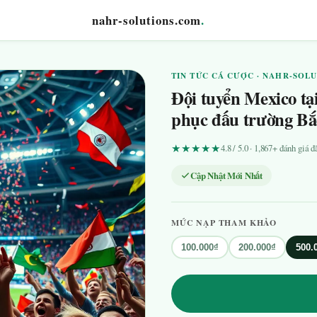
nahr-solutions.com
.
TIN TỨC CÁ CƯỢC · NAHR-SOL
Đội tuyển Mexico tạ
phục đấu trường B
★★★★★
4.8 / 5.0 · 1,867+ đánh giá 
Cập Nhật Mới Nhất
MỨC NẠP THAM KHẢO
100.000₫
200.000₫
500.