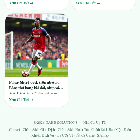
Xem Chi Tiết →
Xem Chi Tiết →
Poker Short-deck trên nbett.io:
Bảng thứ hạng bài đổi, nhịp ván
nhanh – và những gì bạn phải
★★★★★
4.8 · 2178+ lượt xem
kiểm tra trước khi ngồi vào bàn
Xem Chi Tiết →
© 2026 NAHR-SOLUTIONS — Nhà Cái Uy Tín
Contact
·
Chính Sách Giao Dịch
·
Chính Sách Hoàn Trả
·
Chính Sách Bảo Mật
·
Điều
Khoản Dịch Vụ
·
Tra Cứu Vé
·
Tất Cả Game
·
Sitemap