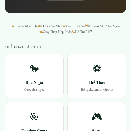
🔥
🎯
💎
🎁
Freebet Miễn Phí
Odds Cao Nhất
Hoàn Trả Cao
Khuyến Mãi Mỗi Ngày
📜
📞
Giấy Phép Hợp Pháp
Hỗ Trợ 24/7
THỂ LOẠI CÁ CƯỢC
🐎
⚽
Đua Ngựa
Thể Thao
Cược đua ngựa
Bóng đá, tennis, eSports
🎯
🎮
Number Game
eSports