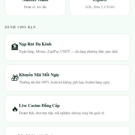
Đoán số, xóc đĩa
LOL, Dota 2, CS:GO
DÀNH CHO BẠN
Nạp Rút Đa Kênh
🏦
Ngân hàng, Momo, ZaloPay, USDT — đa dạng phương thức giao dịch.
Khuyến Mãi Mỗi Ngày
🎁
Thưởng tân thủ 100%, hoàn trả không giới hạn, freebet hàng ngày.
Live Casino Đẳng Cấp
🔥
Dealer thật, chơi trực tiếp, trải nghiệm như tại sòng bài quốc tế.