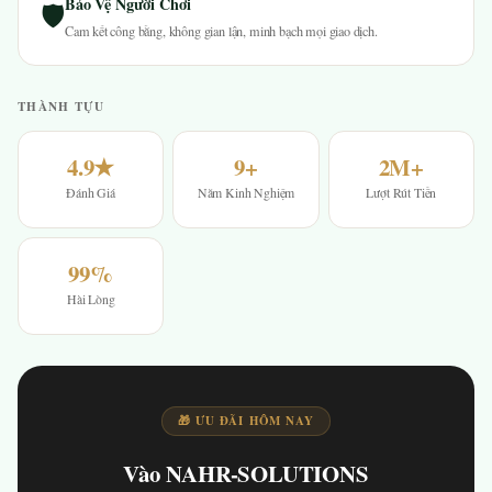
Bảo Vệ Người Chơi
🛡
Cam kết công bằng, không gian lận, minh bạch mọi giao dịch.
THÀNH TỰU
4.9★
9+
2M+
Đánh Giá
Năm Kinh Nghiệm
Lượt Rút Tiền
99%
Hài Lòng
🎁 ƯU ĐÃI HÔM NAY
Vào NAHR-SOLUTIONS