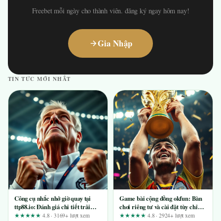
Freebet mỗi ngày cho thành viên. đăng ký ngay hôm nay!
Gia Nhập
TIN TỨC MỚI NHẤT
Công cụ nhắc nhở giờ quay tại
Game bài cộng đồng okfun: Bàn
ttp88.io: Đánh giá chi tiết trải
chơi riêng tư và cài đặt tùy chỉnh
nghiệm người dùng
— Ai nên tham gia, ai nên tránh?
★★★★★
4.8 · 3169+ lượt xem
★★★★★
4.8 · 2924+ lượt xem