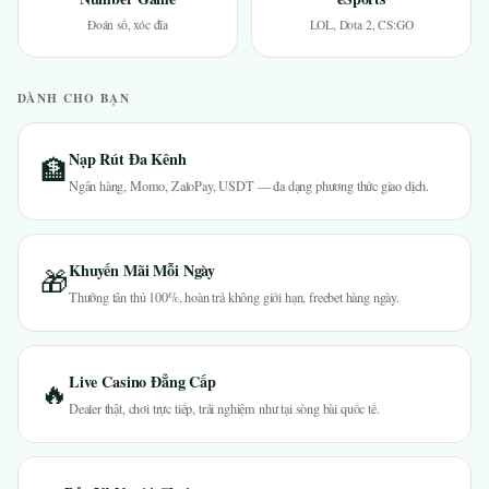
Đoán số, xóc đĩa
LOL, Dota 2, CS:GO
DÀNH CHO BẠN
Nạp Rút Đa Kênh
🏦
Ngân hàng, Momo, ZaloPay, USDT — đa dạng phương thức giao dịch.
Khuyến Mãi Mỗi Ngày
🎁
Thưởng tân thủ 100%, hoàn trả không giới hạn, freebet hàng ngày.
Live Casino Đẳng Cấp
🔥
Dealer thật, chơi trực tiếp, trải nghiệm như tại sòng bài quốc tế.