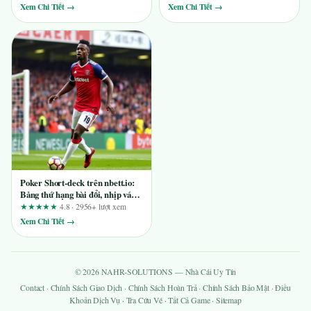
Xem Chi Tiết →
Xem Chi Tiết →
Poker Short-deck trên nbett.io:
Bảng thứ hạng bài đổi, nhịp ván
nhanh – và những gì bạn phải
★★★★★
4.8 · 2956+ lượt xem
kiểm tra trước khi ngồi vào bàn
Xem Chi Tiết →
© 2026 NAHR-SOLUTIONS — Nhà Cái Uy Tín
Contact
·
Chính Sách Giao Dịch
·
Chính Sách Hoàn Trả
·
Chính Sách Bảo Mật
·
Điều
Khoản Dịch Vụ
·
Tra Cứu Vé
·
Tất Cả Game
·
Sitemap