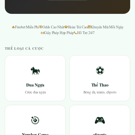
🔥
🎯
💎
🎁
Freebet Miễn Phí
Odds Cao Nhất
Hoàn Trả Cao
Khuyến Mãi Mỗi Ngày
📜
📞
Giấy Phép Hợp Pháp
Hỗ Trợ 24/7
THỂ LOẠI CÁ CƯỢC
🐎
⚽
Đua Ngựa
Thể Thao
Cược đua ngựa
Bóng đá, tennis, eSports
🎯
🎮
Number Game
eSports