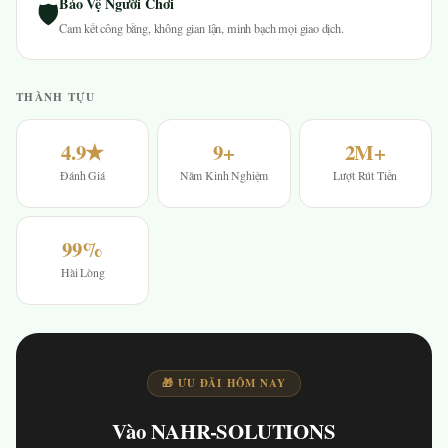
Bảo Vệ Người Chơi
🛡
Cam kết công bằng, không gian lận, minh bạch mọi giao dịch.
THÀNH TỰU
4.9★
9+
2M+
Đánh Giá
Năm Kinh Nghiệm
Lượt Rút Tiền
99%
Hài Lòng
🎁 ƯU ĐÃI HÔM NAY
Vào NAHR-SOLUTIONS