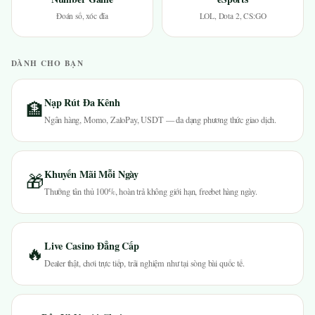
Đoán số, xóc đĩa
LOL, Dota 2, CS:GO
DÀNH CHO BẠN
Nạp Rút Đa Kênh
🏦
Ngân hàng, Momo, ZaloPay, USDT — đa dạng phương thức giao dịch.
Khuyến Mãi Mỗi Ngày
🎁
Thưởng tân thủ 100%, hoàn trả không giới hạn, freebet hàng ngày.
Live Casino Đẳng Cấp
🔥
Dealer thật, chơi trực tiếp, trải nghiệm như tại sòng bài quốc tế.