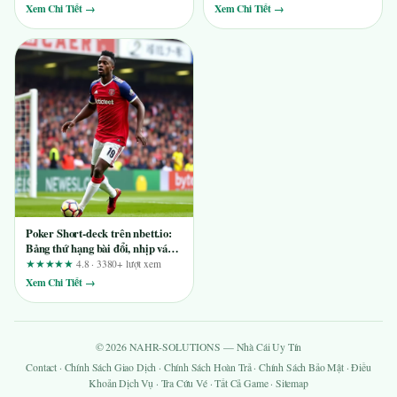
Xem Chi Tiết →
Xem Chi Tiết →
Poker Short-deck trên nbett.io:
Bảng thứ hạng bài đổi, nhịp ván
nhanh – và những gì bạn phải
★★★★★
4.8 · 3380+ lượt xem
kiểm tra trước khi ngồi vào bàn
Xem Chi Tiết →
© 2026 NAHR-SOLUTIONS — Nhà Cái Uy Tín
Contact
·
Chính Sách Giao Dịch
·
Chính Sách Hoàn Trả
·
Chính Sách Bảo Mật
·
Điều
Khoản Dịch Vụ
·
Tra Cứu Vé
·
Tất Cả Game
·
Sitemap