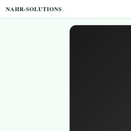
NAHR-SOLUTIONS
.