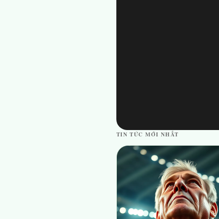
TIN TỨC MỚI NHẤT