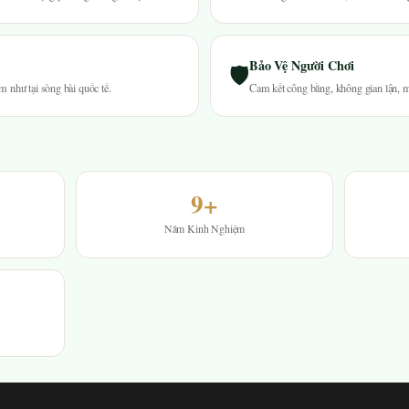
Bảo Vệ Người Chơi
🛡
iệm như tại sòng bài quốc tế.
Cam kết công bằng, không gian lận, m
9+
Năm Kinh Nghiệm