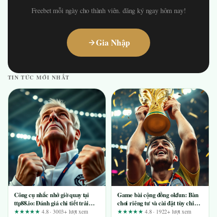
Freebet mỗi ngày cho thành viên. đăng ký ngay hôm nay!
Gia Nhập
TIN TỨC MỚI NHẤT
Công cụ nhắc nhở giờ quay tại
Game bài cộng đồng okfun: Bàn
ttp88.io: Đánh giá chi tiết trải
chơi riêng tư và cài đặt tùy chỉnh
nghiệm người dùng
— Ai nên tham gia, ai nên tránh?
★★★★★
4.8 · 3003+ lượt xem
★★★★★
4.8 · 1922+ lượt xem