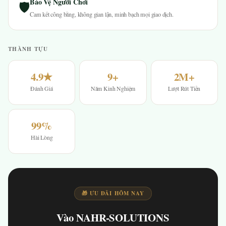
Bảo Vệ Người Chơi
🛡
Cam kết công bằng, không gian lận, minh bạch mọi giao dịch.
THÀNH TỰU
4.9★
9+
2M+
Đánh Giá
Năm Kinh Nghiệm
Lượt Rút Tiền
99%
Hài Lòng
🎁 ƯU ĐÃI HÔM NAY
Vào NAHR-SOLUTIONS