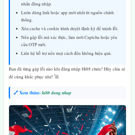
nhấn đăng nhập.
Luôn dùng link hoặc app mới nhất từ nguồn chính
thống.
Xóa cache và cookie trình duyệt định kỳ để tránh lỗi.
Nếu gặp lỗi mã xác thực, làm mới Captcha hoặc yêu
cầu OTP mới.
Liên hệ hỗ trợ nếu mọi cách đều không hiệu quả.
Bạn đã từng gặp lỗi nào khi đăng nhập Hi88 chưa? Hãy chia sẻ
để cùng khắc phục nhé! 🚀
🔗 Xem thêm:
hi88 dang nhap