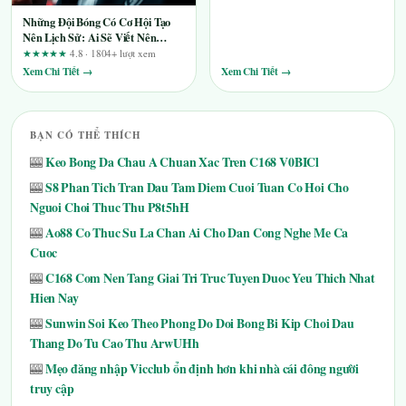
Những Đội Bóng Có Cơ Hội Tạo
Nên Lịch Sử: Ai Sẽ Viết Nên
Trang Vàng Mới?
★★★★★
4.8 · 1804+ lượt xem
Xem Chi Tiết →
Xem Chi Tiết →
BẠN CÓ THỂ THÍCH
Keo Bong Da Chau A Chuan Xac Tren C168 V0BICl
🎰
S8 Phan Tich Tran Dau Tam Diem Cuoi Tuan Co Hoi Cho
🎰
Nguoi Choi Thuc Thu P8t5hH
Ao88 Co Thuc Su La Chan Ai Cho Dan Cong Nghe Me Ca
🎰
Cuoc
C168 Com Nen Tang Giai Tri Truc Tuyen Duoc Yeu Thich Nhat
🎰
Hien Nay
Sunwin Soi Keo Theo Phong Do Doi Bong Bi Kip Choi Dau
🎰
Thang Do Tu Cao Thu ArwUHh
Mẹo đăng nhập Vicclub ổn định hơn khi nhà cái đông người
🎰
truy cập