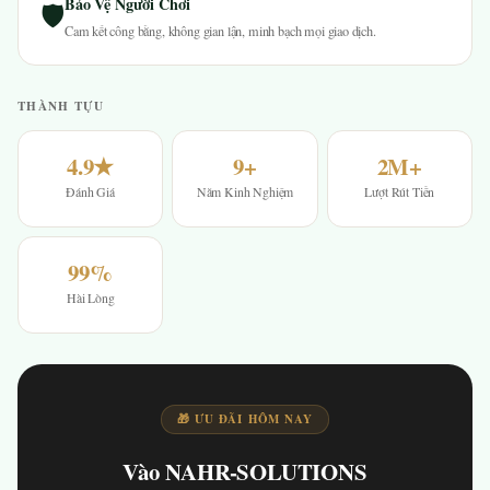
Bảo Vệ Người Chơi
🛡
Cam kết công bằng, không gian lận, minh bạch mọi giao dịch.
THÀNH TỰU
4.9★
9+
2M+
Đánh Giá
Năm Kinh Nghiệm
Lượt Rút Tiền
99%
Hài Lòng
🎁 ƯU ĐÃI HÔM NAY
Vào NAHR-SOLUTIONS