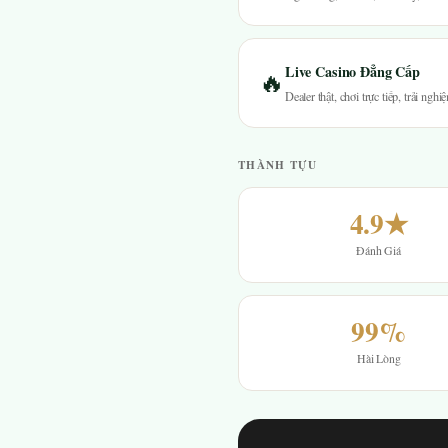
Live Casino Đẳng Cấp
🔥
Dealer thật, chơi trực tiếp, trải ngh
THÀNH TỰU
4.9★
Đánh Giá
99%
Hài Lòng