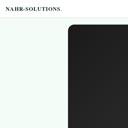
NAHR-SOLUTIONS
.