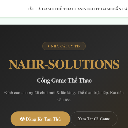
TẤT CẢ GAME
THỂ THAO
CASINO
SLOT GAME
BẮN CÁ
✦ NHÀ CÁI UY TÍN
NAHR-SOLUTIONS
Cổng Game Thể Thao
Đỉnh cao cho người chơi mới & lão làng. Thể thao trực tiếp. Rút tiền
siêu tốc.
🎲 Đăng Ký Tân Thủ
Xem Tất Cả Game