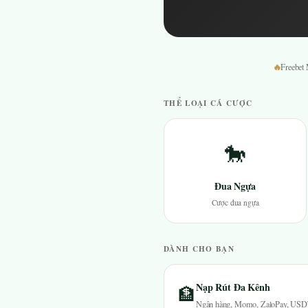
🔥
Freebet 
THỂ LOẠI CÁ CƯỢC
🐎
Đua Ngựa
Cược đua ngựa
DÀNH CHO BẠN
Nạp Rút Đa Kênh
🏦
Ngân hàng, Momo, ZaloPay, USDT 