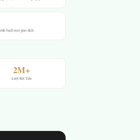
inh bạch mọi giao dịch.
2M+
Lượt Rút Tiền