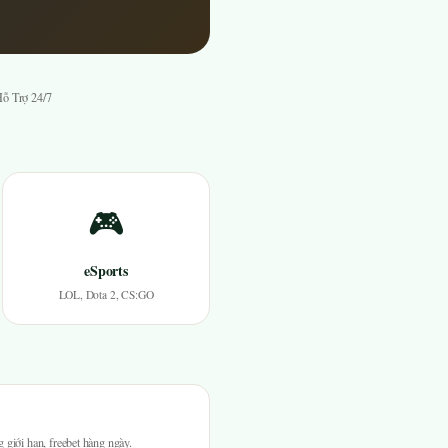
ỗ Trợ 24/7
🎮
eSports
LOL, Dota 2, CS:GO
giới hạn, freebet hàng ngày.