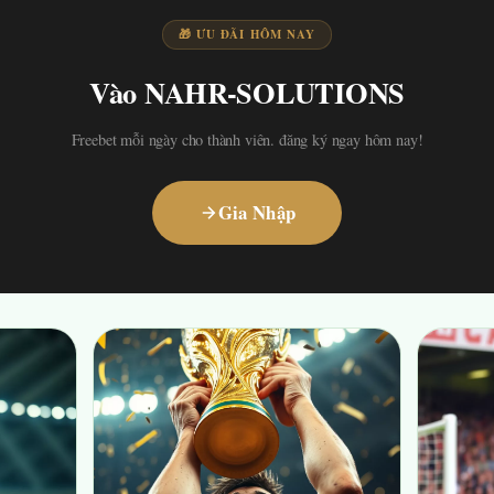
🎁 ƯU ĐÃI HÔM NAY
Vào NAHR-SOLUTIONS
Freebet mỗi ngày cho thành viên. đăng ký ngay hôm nay!
Gia Nhập