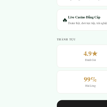
Live Casino Đẳng Cấp
🔥
Dealer thật, chơi trực tiếp, trải ngh
THÀNH TỰU
4.9★
Đánh Giá
99%
Hài Lòng