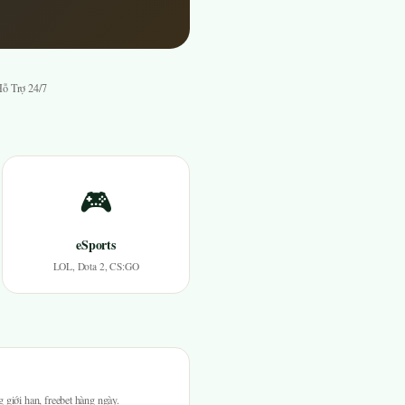
ỗ Trợ 24/7
🎮
eSports
LOL, Dota 2, CS:GO
giới hạn, freebet hàng ngày.