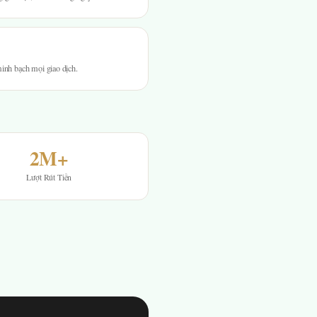
inh bạch mọi giao dịch.
2M+
Lượt Rút Tiền