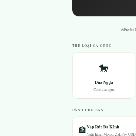
🔥
Freebet 
THỂ LOẠI CÁ CƯỢC
🐎
Đua Ngựa
Cược đua ngựa
DÀNH CHO BẠN
Nạp Rút Đa Kênh
🏦
Ngân hàng, Momo, ZaloPay, USDT 