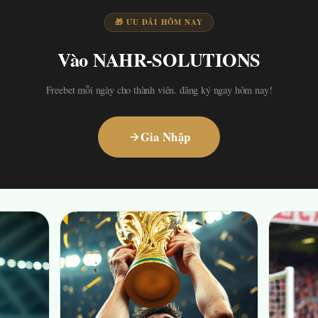
🎁 ƯU ĐÃI HÔM NAY
Vào NAHR-SOLUTIONS
Freebet mỗi ngày cho thành viên. đăng ký ngay hôm nay!
Gia Nhập